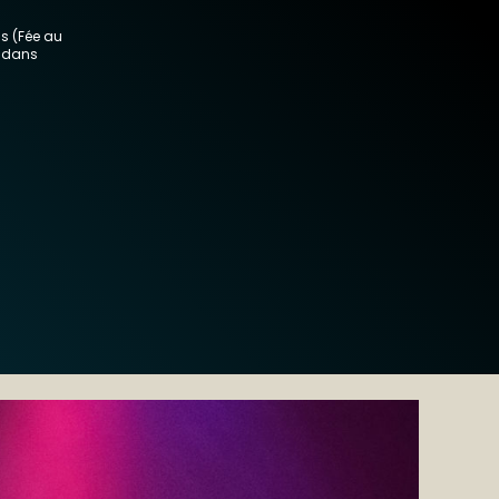
is (Fée au
e dans