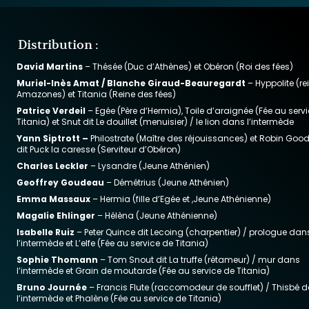
Distribution :
David Martins
– Thésée (Duc d’Athènes) et Obéron (Roi des fées)
Muriel-Inès Amat / Blanche Giraud-Beauregardt
– Hyppolite (re
Amazones) et Titania (Reine des fées)
Patrice Verdeil
– Egée (Père d’Hermia), Toile d’araignée (Fée au serv
Titania) et Snut dit Le douillet (menuisier) / le lion dans l’intermède
Yann Siptrott –
Philostrate (Maître des réjouissances) et Robin Good
dit Puck la caresse (Serviteur d’Obéron)
Charles Leckler
– Lysandre (Jeune Athénien)
Geoffrey Goudeau
– Démétrius (Jeune Athénien)
Emma Massaux
– Hermia (fille d’Egée et ,Jeune Athénienne)
Magalie Ehlinger
– Hélèna (Jeune Athénienne)
Isabelle Ruiz
– Peter Quince dit Lecoing (charpentier) / prologue dan
l’intermède et L’elfe (Fée au service de Titania)
Sophie Thomann
– Tom Snout dit La truffe (rétameur) / mur dans
l’intermède et Grain de moutarde (Fée au service de Titania)
Bruno Journée
– Francis Flute (raccomodeur de soufflet) / Thisbé 
l’intermède et Phalène (Fée au service de Titania)