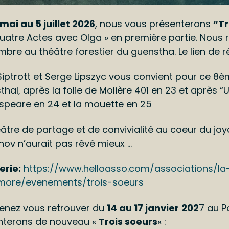
mai au 5 juillet 2026
, nous vous présenterons
“Tr
uatre Actes avec Olga » en première partie. Nous r
bre au théâtre forestier du guenstha. Le lien de r
iptrott et Serge Lipszyc vous convient pour ce 8è
hal, après la folie de Molière 401 en 23 et après “U
speare en 24 et la mouette en 25
âtre de partage et de convivialité au coeur du joya
ov n’aurait pas rêvé mieux …
terie:
https://www.helloasso.com/associations/l
ore/evenements/trois-soeurs
venez vous retrouver du
14 au 17 janvier
202
7 au P
nterons de nouveau «
Trois soeurs
« :