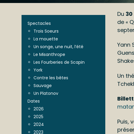
Du
30 
de « Q
Spectacles
septem
Trois Soeurs
La mouette
Yann S
Un songe, une nuit, l’été
Guenst
Le Misanthrope
Shake
Les Fourberies de Scapin
York
Un thé
Contre les bêtes
Tchekh
Sauvage
Un Platonov
Billet
Dates
matam
2026
2025
Puis, 
2024
prése
2023