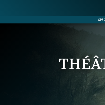
SPE
THÉÂT