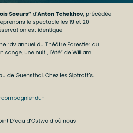
ois Soeurs”
d’
Anton Tchekhov
, précédée
eprenons le spectacle les 19 et 20
éservation est identique
me rdv annuel du Théâtre Forestier au
n songe, une nuit , l’été” de William
u de Guensthal. Chez les Siptrott’s.
a-compagnie-du-
oint D’eau d’Ostwald où nous